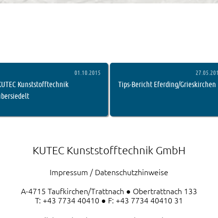
aktuellen Nachrichten von Superweb.at. Der Inhalt wird automati
01.10.2015
27.05.20
KUTEC Kunststofftechnik
Tips-Bericht Eferding/Grieskirchen
übersiedelt
KUTEC Kunststofftechnik GmbH
Impressum / Datenschutzhinweise
A-4715 Taufkirchen/Trattnach ● Obertrattnach 133
T: +43 7734 40410 ● F: +43 7734 40410 31