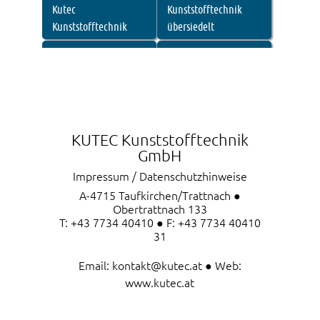
Kutec
Kunststofftechnik
Kunststofftechnik
übersiedelt
27.05.2015
31.03.2015
Tips-Bericht
Rundschau-Bericht
Eferding/Grieskirchen
KUTEC Kunststofftechnik
GmbH
Impressum / Datenschutzhinweise
A-4715 Taufkirchen/Trattnach ●
Obertrattnach 133
T: +43 7734 40410 ● F: +43 7734 40410
31
Email:
kontakt@kutec.at
● Web:
www.kutec.at