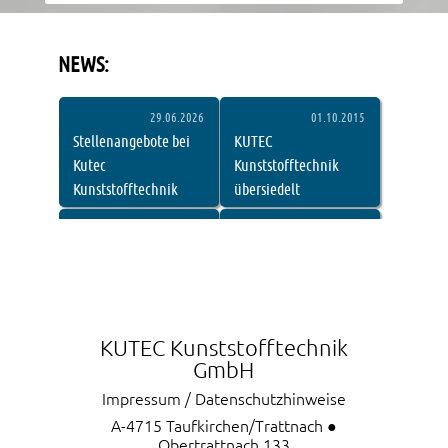
NEWS:
Dieses eingebettete Fenster zeigt die aktuellen Nachri
29.06.2026
01.10.2015
Stellenangebote bei
KUTEC
Kutec
Kunststofftechnik
Kunststofftechnik
übersiedelt
27.05.2015
31.03.2015
Tips-Bericht
Rundschau-Bericht
Eferding/Grieskirchen
KUTEC Kunststofftechnik
GmbH
Impressum / Datenschutzhinweise
A-4715 Taufkirchen/Trattnach ●
Obertrattnach 133