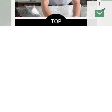
1
TOP
DETAILS
NEWS:
Dieses eingebettete Fenster zeigt die aktuellen Nachri
29.06.2026
01.10.2015
Stellenangebote bei
KUTEC
Kutec
Kunststofftechnik
Kunststofftechnik
übersiedelt
27.05.2015
31.03.2015
Tips-Bericht
Rundschau-Bericht
Eferding/Grieskirchen